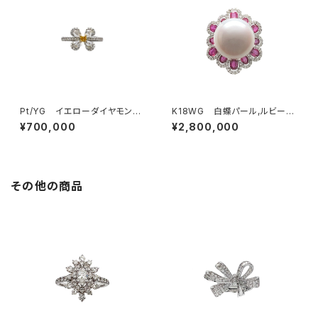
Pt/YG イエローダイヤモン
K18WG 白蝶パール,ルビー
ド リング
リング
¥700,000
¥2,800,000
その他の商品