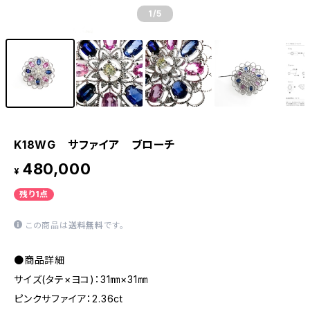
1
/5
K18WG サファイア ブローチ
480,000
¥
残り1点
この商品は
送料無料
です。
●商品詳細
サイズ(タテ×ヨコ)：31㎜×31㎜
ピンクサファイア：2.36ct